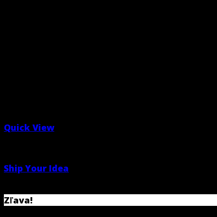
Quick View
Posters
Ship Your Idea
$
29.00
Zľava!