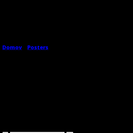
Domov
/
Posters
Woo Logo
$
29.00
Pellentesque habitant morbi tristique senectu
Vestibulum tortor quam, feugiat vitae, ultrici
quam egestas semper. Aenean ultricies mi vitae