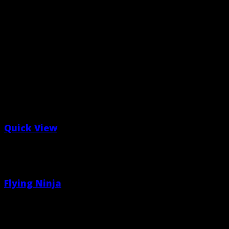
Quick View
Nie je na sklade
Posters
Flying Ninja