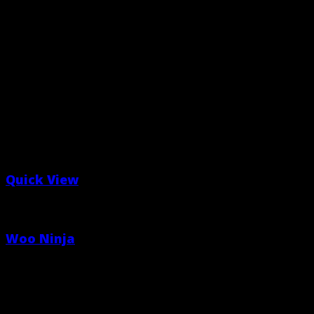
Quick View
Posters
Woo Ninja
$
29.00