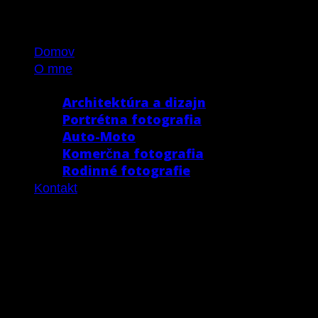
Skip
to
Domov
content
O mne
Portfólio
Architektúra a dizajn
Portrétna fotografia
Auto-Moto
Komerčna fotografia
Rodinné fotografie
Kontakt