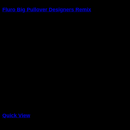
Fluro Big Pullover Designers Remix
$
29.00
Quick View
Sweaters