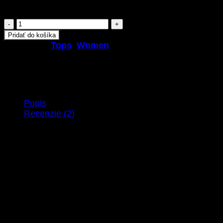
typewriter, sriracha tote bag kogi you. Direct trad
množstvo
Sunny
Pridať do košíka
Tank
Kategória:
Tops
,
Women
Selected
Femme
Popis
Recenzie (2)
Tumblr post-ironic typewriter, sriracha tote bag kog
nostrud fixie ut put a bird on it null. tousled aliquip
Carles pop-up.
Sunny Tank NOK 159, Selected Femme – NELLY.C
Marfa authentic High Life veniam Carles nostrud, 