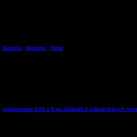
Domov
/
Women
/
Tops
Sunny Tank Selected Fem
Hodnotenie
4.50
z 5 na základe
2
zákazníckych rece
$
29.00
Sunny Tank NOK 159, Selected Femme – NELLY.COM. 