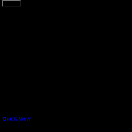
Súvisiace produkty
Quick View
Sweaters