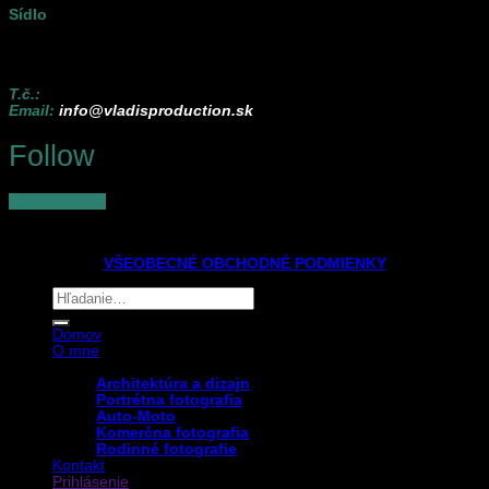
Sídlo
Vladisproduction, s. r. o.
Popradská 251/68 040 11 Košice – mestská časť Západ
T.č
.:
+421 911 911 118
Email:
info@vladisproduction.sk
Follow
kontaktuj ma
VŠEOBECNÉ OBCHODNÉ PODMIENKY
Hľadať:
Domov
O mne
Portfólio
Architektúra a dizajn
Portrétna fotografia
Auto-Moto
Komerčna fotografia
Rodinné fotografie
Kontakt
Prihlásenie